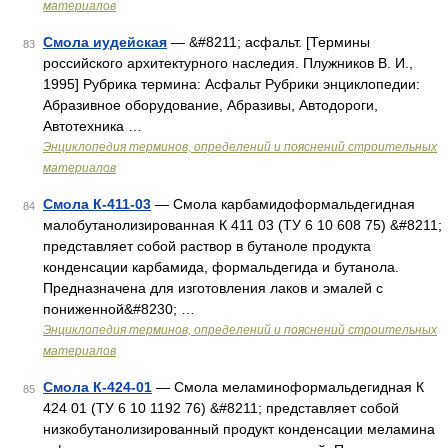
материалов
Смола иудейская
— &#8211; асфальт. [Термины
83
российского архитектурного наследия. Плужников В. И.,
1995] Рубрика термина: Асфальт Рубрики энциклопедии:
Абразивное оборудование, Абразивы, Автодороги,
Автотехника …
Энциклопедия терминов, определений и пояснений строительных
материалов
Смола К-411-03
— Смола карбамидоформальдегидная
84
малобутанолизированная К 411 03 (ТУ 6 10 608 75) &#8211;
представляет собой раствор в бутаноле продукта
конденсации карбамида, формальдегида и бутанола.
Предназначена для изготовления лаков и эмалей с
пониженной&#8230; …
Энциклопедия терминов, определений и пояснений строительных
материалов
Смола К-424-01
— Смола меламиноформальдегидная К
85
424 01 (ТУ 6 10 1192 76) &#8211; представляет собой
низкобутанолизированный продукт конденсации меламина