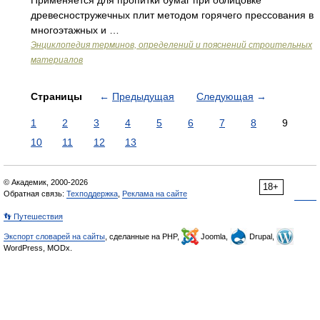
Применяется для пропитки бумаг при облицовке
древесностружечных плит методом горячего прессования в
многоэтажных и …
Энциклопедия терминов, определений и пояснений строительных
материалов
Страницы
←
Предыдущая
Следующая
→
1
2
3
4
5
6
7
8
9
10
11
12
13
© Академик, 2000-2026
18+
Обратная связь:
Техподдержка
,
Реклама на сайте
👣 Путешествия
Экспорт словарей на сайты
, сделанные на PHP,
Joomla,
Drupal,
WordPress, MODx.