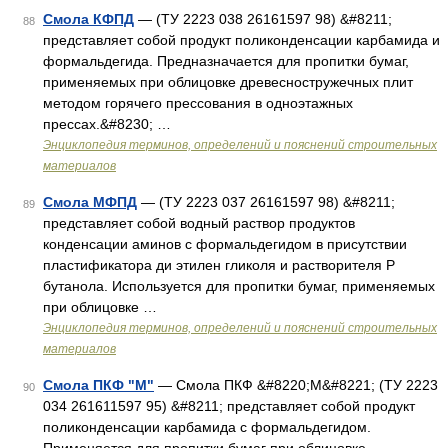
Смола КФПД
— (ТУ 2223 038 26161597 98) &#8211;
88
представляет собой продукт поликонденсации карбамида и
формальдегида. Предназначается для пропитки бумаг,
применяемых при облицовке древесностружечных плит
методом горячего прессования в одноэтажных
прессах.&#8230; …
Энциклопедия терминов, определений и пояснений строительных
материалов
Смола МФПД
— (ТУ 2223 037 26161597 98) &#8211;
89
представляет собой водный раствор продуктов
конденсации аминов с формальдегидом в присутствии
пластификатора ди этилен гликоля и растворителя Р
бутанола. Используется для пропитки бумаг, применяемых
при облицовке …
Энциклопедия терминов, определений и пояснений строительных
материалов
Смола ПКФ "М"
— Смола ПКФ &#8220;М&#8221; (ТУ 2223
90
034 261611597 95) &#8211; представляет собой продукт
поликонденсации карбамида с формальдегидом.